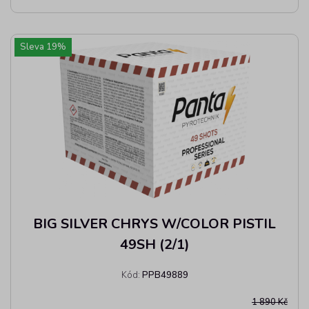
Sleva
19
%
BIG SILVER CHRYS W/COLOR PISTIL
49SH (2/1)
Kód:
PPB49889
1 890 Kč