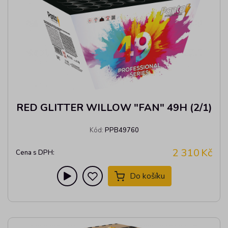
RED GLITTER WILLOW "FAN" 49H (2/1)
Kód:
PPB49760
2 310
Kč
Cena s DPH:
Do košíku