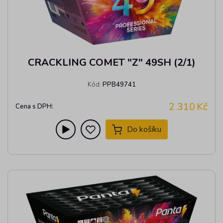
CRACKLING COMET "Z" 49SH (2/1)
Kód:
PPB49741
2 310
Kč
Cena s DPH:
Do košíku