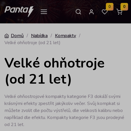
0
0
Domů
/
Nabídka
/
Kompakty
/
Velké ohňotroje (od 21 let)
Velké ohňotroje
(od 21 let)
Velké ohňostrojové kompakty kategorie F3 dokáží svými
krásnými efekty zpestřit jakýkoliv večer. Svůj kompkat si
můžete zvolit dle počtu výstřelů, dle velikosti kalibru nebo
například dle efektu. Kompakty kategorie F3 jsou prodejné
od 21 let.