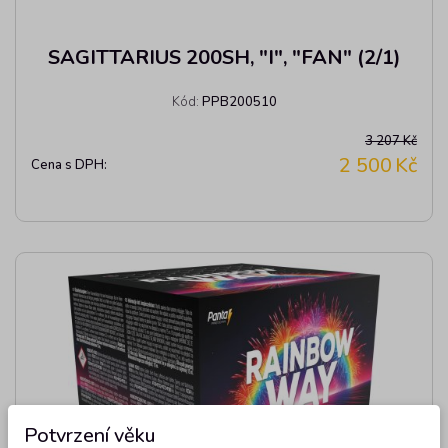
SAGITTARIUS 200SH, "I", "FAN" (2/1)
Kód:
PPB200510
3 207 Kč
2 500
Kč
Cena s DPH:
Potvrzení věku