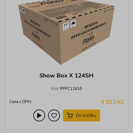
Show Box X 124SH
Kód:
PPFC12410
4 910
Kč
Cena s DPH:
Do košíku