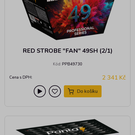
RED STROBE "FAN" 49SH (2/1)
Kód:
PPB49730
2 341
Kč
Cena s DPH:
Do košíku