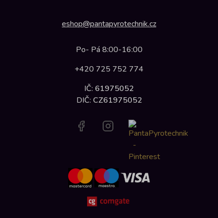
eshop@pantapyrotechnik.cz
Po- Pá 8:00-16:00
+420 725 752 774
IČ:
61975052
DIČ:
CZ61975052