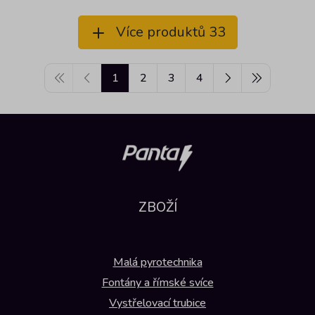
Více produktů 33
1
2
3
4
ZBOŽÍ
Malá pyrotechnika
Fontány a římské svíce
Vystřelovací trubice