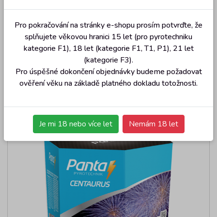
Pro pokračování na stránky e-shopu prosím potvrďte, že
splňujete věkovou hranici 15 let (pro pyrotechniku
RAINBOW WAY (4/1)
kategorie F1), 18 let (kategorie F1, T1, P1), 21 let
(kategorie F3).
Kód:
PPB100701
Pro úspěšné dokončení objednávky budeme požadovat
1 797
Kč
Cena s DPH:
ověření věku na základě platného dokladu totožnosti.
Je mi 18 nebo více let
Nemám 18 let