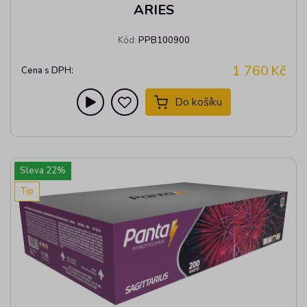
ARIES
Kód:
PPB100900
1 760
Kč
Cena s DPH:
Do košíku
Sleva
22
%
Tip