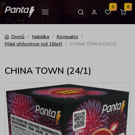
0
0
Domů
/
Nabídka
/
Kompakty
/
Malé ohňostroje (od 18let)
/
CHINA TOWN (24/1)
CHINA TOWN (24/1)