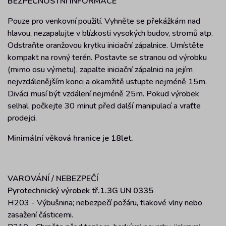
BEZPEČNOSTNÍ INFORMACE
Pouze pro venkovní použití. Vyhněte se překážkám nad
hlavou, nezapalujte v blízkosti vysokých budov, stromů atp.
Odstraňte oranžovou krytku iniciační zápalnice. Umístěte
kompakt na rovný terén. Postavte se stranou od výrobku
(mimo osu výmetu), zapalte iniciační zápalnici na jejím
nejvzdálenějším konci a okamžitě ustupte nejméně 15m.
Diváci musí být vzdálení nejméně 25m. Pokud výrobek
selhal, počkejte 30 minut před další manipulací a vraťte
prodejci.
Minimální věková hranice je 18let.
VAROVÁNÍ / NEBEZ
PEČÍ
Pyrotechnický výrobek tř.1.3G UN 0335
H203 - Výbušnina; nebezpečí požáru, tlakové vlny nebo
zasažení částicemi.