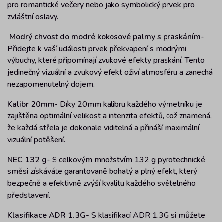
pro romantické večery nebo jako symbolický prvek pro
zvláštní oslavy.
Modrý chvost do modré kokosové palmy s praskáním-
Přidejte k vaší události prvek překvapení s modrými
výbuchy, které připomínají zvukové efekty praskání. Tento
jedinečný vizuální a zvukový efekt oživí atmosféru a zanechá
nezapomenutelný dojem.
Kalibr 20mm-
Díky 20mm kalibru každého výmetníku je
zajištěna optimální velikost a intenzita efektů, což znamená,
že každá střela je dokonale viditelná a přináší maximální
vizuální potěšení.
NEC 132 g-
S celkovým množstvím 132 g pyrotechnické
směsi získáváte garantovaně bohatý a plný efekt, který
bezpečně a efektivně zvýší kvalitu každého světelného
představení.
Klasifikace ADR 1.3G-
S klasifikací ADR 1.3G si můžete