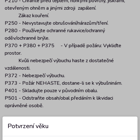
P210 - Chraňte před teplem, horkými povrchy, jiskrami,
otevřeným ohněm a jinými zdroji zapálení.
Zákaz kouření.
P250 - Nevystavujte obrušování/nárazům/tření.
P280 - Používejte ochranné rukavice/ochranný
oděv/ochranné brýle.
P370 + P380 + P375 - V případě požáru: Vykliďte
prostor.
Kvůli nebezpečí výbuchu haste z dostatečné
vzdálenosti.
P372 - Nebezpečí výbuchu.
P373 - Požár NEHASTE, dostane-li se k výbušninám.
P401 - Skladujte pouze v původním obalu.
P501 - Odstraňte obsah/obal předáním k likvidaci
oprávněné osobě.
Potvrzení věku