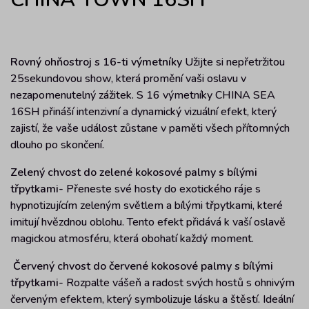
Rovný ohňostroj s 16-ti výmetníky
Užijte si nepřetržitou
25sekundovou show, která promění vaši oslavu v
nezapomenutelný zážitek. S 16 výmetníky CHINA SEA
16SH přináší intenzivní a dynamický vizuální efekt, který
zajistí, že vaše událost zůstane v paměti všech přítomných
dlouho po skončení.
Zelený chvost do zelené kokosové palmy s bílými
třpytkami-
Přeneste své hosty do exotického ráje s
hypnotizujícím zeleným světlem a bílými třpytkami, které
imitují hvězdnou oblohu. Tento efekt přidává k vaší oslavě
magickou atmosféru, která obohatí každý moment.
Červený chvost do červené kokosové palmy s bílými
třpytkami-
Rozpalte vášeň a radost svých hostů s ohnivým
červeným efektem, který symbolizuje lásku a štěstí. Ideální