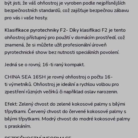
být jisti, že váš ohňostroj je vyroben podle nejpřísnějších
bezpečnostních standardů, což zajišťuje bezpečnou zábavu
pro vás i vaše hosty.
Klasifikace pyrotechniky F2-
Díky klasifikaci F2 je tento
ohňostroj přístupný pro použití v domácím prostředí, což
znamená, že si můžete užít profesionální úroveň
pyrotechnické show bez nutnosti speciálních povolení.
Jedná se o rovný, 16-ti raný kompakt.
CHINA SEA 16SH je rovný ohňostroj o počtu 16-
ti výmetníků. Ohňostroj je ideální a rychlou volbou pro
zpestření různých večírků či například oslav narozenin.
Efekt: Zelený chvost do zelené kokosové palmy s bílými
třpytkami. Červený chvost do červené kokosové palmy s
bílými třpytkami. Modrý chvost do modré kokosové palmy
s praskáním.