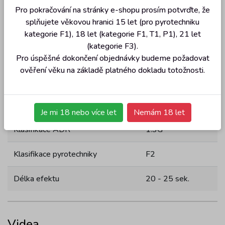
Parametry
Pro pokračování na stránky e-shopu prosím potvrďte, že
splňujete věkovou hranici 15 let (pro pyrotechniku
Parametr
Hodnota
kategorie F1), 18 let (kategorie F1, T1, P1), 21 let
(kategorie F3).
Počet ran
16
Pro úspěšné dokončení objednávky budeme požadovat
ověření věku na základě platného dokladu totožnosti.
Kalibr (mm)
20mm
NEC (g)
132 g
Je mi 18 nebo více let
Nemám 18 let
Klasifikace ADR
1.3G
Klasifikace pyrotechniky
F2
Délka efektu
20 - 25 sek.
Videa