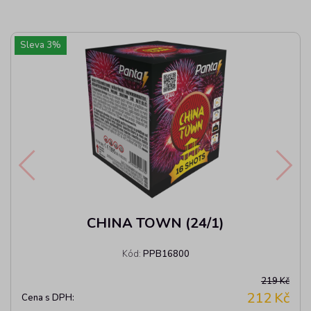
Sleva
3
%
CHINA TOWN (24/1)
Kód:
PPB16800
219 Kč
212
Kč
Cena s DPH: